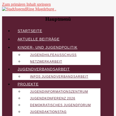
Zum primären Inhalt springen
StadtJugendRing Magdeburg .
Hauptmenü
STARTSEITE
AKTUELLE BEITRÄGE
KINDER- UND JUGENDPOLITIK
JUGENDHILFEAUSSCHUSS
NETZWERKARBEIT
JUGENDVERBANDSARBEIT
INFOS JUGENDVERBANDSARBEIT
PROJEKTE
JUGENDINFORMATIONSZENTRUM
JUGENDKONFERENZ 2026
DEMOKRATISCHES JUGENDFORUM
JUGENDAKTIONSTAG