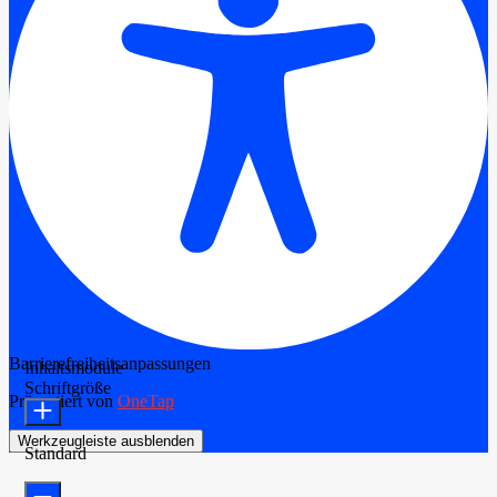
Barrierefreiheitsanpassungen
Inhaltsmodule
Schriftgröße
Präsentiert von
OneTap
Werkzeugleiste ausblenden
Standard